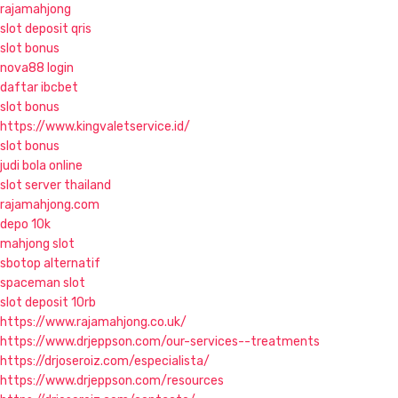
rajamahjong
slot deposit qris
slot bonus
nova88 login
daftar ibcbet
slot bonus
https://www.kingvaletservice.id/
slot bonus
judi bola online
slot server thailand
rajamahjong.com
depo 10k
mahjong slot
sbotop alternatif
spaceman slot
slot deposit 10rb
https://www.rajamahjong.co.uk/
https://www.drjeppson.com/our-services--treatments
https://drjoseroiz.com/especialista/
https://www.drjeppson.com/resources