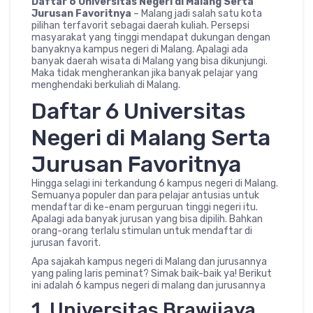
Daftar 6 Universitas Negeri di Malang Serta
Jurusan Favoritnya
– Malang jadi salah satu kota
pilihan terfavorit sebagai daerah kuliah. Persepsi
masyarakat yang tinggi mendapat dukungan dengan
banyaknya kampus negeri di Malang. Apalagi ada
banyak daerah wisata di Malang yang bisa dikunjungi.
Maka tidak mengherankan jika banyak pelajar yang
menghendaki berkuliah di Malang.
Daftar 6 Universitas
Negeri di Malang Serta
Jurusan Favoritnya
Hingga selagi ini terkandung 6 kampus negeri di Malang.
Semuanya populer dan para pelajar antusias untuk
mendaftar di ke-enam perguruan tinggi negeri itu.
Apalagi ada banyak jurusan yang bisa dipilih. Bahkan
orang-orang terlalu stimulan untuk mendaftar di
jurusan favorit.
Apa sajakah kampus negeri di Malang dan jurusannya
yang paling laris peminat? Simak baik-baik ya! Berikut
ini adalah 6 kampus negeri di malang dan jurusannya
1. Universitas Brawijaya