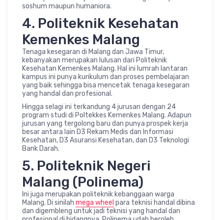
soshum maupun humaniora.
4. Politeknik Kesehatan
Kemenkes Malang
Tenaga kesegaran di Malang dan Jawa Timur,
kebanyakan merupakan lulusan dari Politeknik
Kesehatan Kemenkes Malang. Hal ini lumrah lantaran
kampus ini punya kurikulum dan proses pembelajaran
yang baik sehingga bisa mencetak tenaga kesegaran
yang handal dan profesional.
Hingga selagi ini terkandung 4 jurusan dengan 24
program studi di Poltekkes Kemenkes Malang. Adapun
jurusan yang tergolong baru dan punya prospek kerja
besar antara lain D3 Rekam Medis dan Informasi
Kesehatan, D3 Asuransi Kesehatan, dan D3 Teknologi
Bank Darah.
5. Politeknik Negeri
Malang (Polinema)
Ini juga merupakan politeknik kebanggaan warga
Malang. Di sinilah
mega wheel
para teknisi handal dibina
dan digembleng untuk jadi teknisi yang handal dan
profesional di bidangnya. Polinema udah beroleh