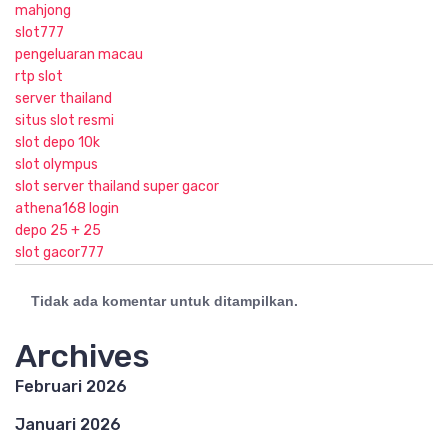
mahjong
slot777
pengeluaran macau
rtp slot
server thailand
situs slot resmi
slot depo 10k
slot olympus
slot server thailand super gacor
athena168 login
depo 25 + 25
slot gacor777
Tidak ada komentar untuk ditampilkan.
Archives
Februari 2026
Januari 2026