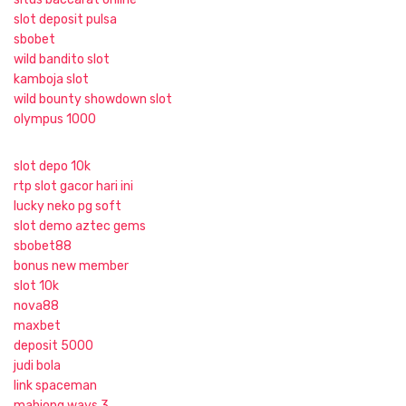
slot deposit pulsa
sbobet
wild bandito slot
kamboja slot
wild bounty showdown slot
olympus 1000
slot depo 10k
rtp slot gacor hari ini
lucky neko pg soft
slot demo aztec gems
sbobet88
bonus new member
slot 10k
nova88
maxbet
deposit 5000
judi bola
link spaceman
mahjong ways 3