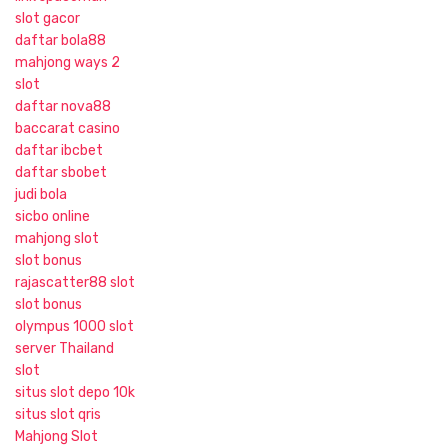
slot gacor
daftar bola88
mahjong ways 2
slot
daftar nova88
baccarat casino
daftar ibcbet
daftar sbobet
judi bola
sicbo online
mahjong slot
slot bonus
rajascatter88 slot
slot bonus
olympus 1000 slot
server Thailand
slot
situs slot depo 10k
situs slot qris
Mahjong Slot