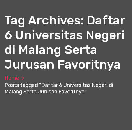
t
Tag Archives: Daftar
6 Universitas Negeri
di Malang Serta
Jurusan Favoritnya
Home
Posts tagged "Daftar 6 Universitas Negeri di
Malang Serta Jurusan Favoritnya"