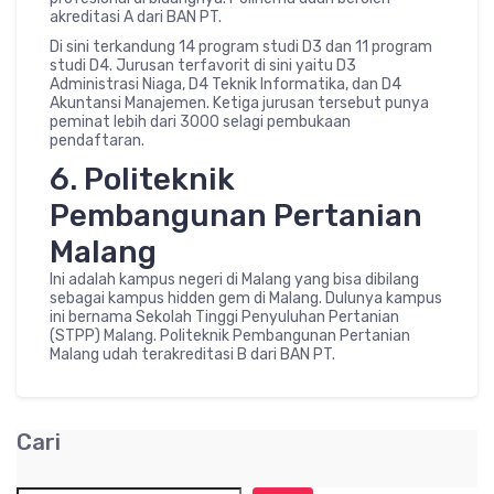
akreditasi A dari BAN PT.
Di sini terkandung 14 program studi D3 dan 11 program
studi D4. Jurusan terfavorit di sini yaitu D3
Administrasi Niaga, D4 Teknik Informatika, dan D4
Akuntansi Manajemen. Ketiga jurusan tersebut punya
peminat lebih dari 3000 selagi pembukaan
pendaftaran.
6. Politeknik
Pembangunan Pertanian
Malang
Ini adalah kampus negeri di Malang yang bisa dibilang
sebagai kampus hidden gem di Malang. Dulunya kampus
ini bernama Sekolah Tinggi Penyuluhan Pertanian
(STPP) Malang. Politeknik Pembangunan Pertanian
Malang udah terakreditasi B dari BAN PT.
Cari