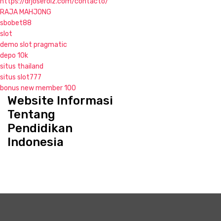
https://drjoseroiz.com/contacto/
RAJA MAHJONG
sbobet88
slot
demo slot pragmatic
depo 10k
situs thailand
situs slot777
bonus new member 100
Website Informasi
S
k
Tentang
i
Pendidikan
p
Indonesia
t
o
c
o
n
t
e
n