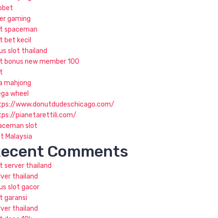
obet
ker gaming
ot spaceman
t bet kecil
us slot thailand
ot bonus new member 100
t
ja mahjong
ga wheel
tps://www.donutdudeschicago.com/
tps://pianetarettili.com/
aceman slot
ot Malaysia
ecent Comments
t server thailand
rver thailand
us slot gacor
t garansi
rver thailand