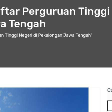
ftar Perguruan Tinggi 
a Tengah
n Tinggi Negeri di Pekalongan Jawa Tengah"
C