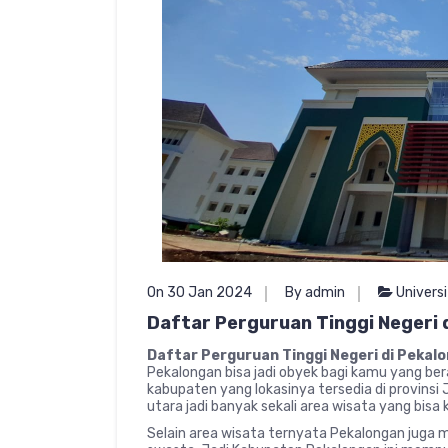
On 30 Jan 2024
By admin
Univers
Daftar Perguruan Tinggi Negeri
Daftar Perguruan Tinggi Negeri di Peka
Pekalongan bisa jadi obyek bagi kamu yang ber
kabupaten yang lokasinya tersedia di provinsi J
utara jadi banyak sekali area wisata yang bisa
Selain area wisata ternyata Pekalongan juga 