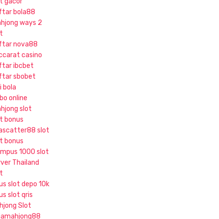
ot gacor
ftar bola88
hjong ways 2
t
ftar nova88
ccarat casino
ftar ibcbet
ftar sbobet
i bola
bo online
hjong slot
ot bonus
jascatter88 slot
ot bonus
ympus 1000 slot
rver Thailand
t
us slot depo 10k
us slot qris
hjong Slot
jamahjong88