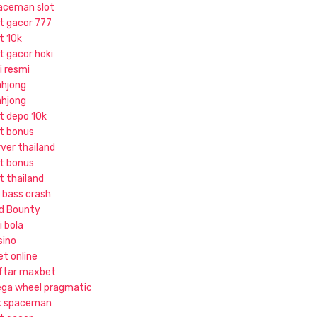
aceman slot
ot gacor 777
t 10k
t gacor hoki
i resmi
hjong
hjong
ot depo 10k
ot bonus
rver thailand
ot bonus
t thailand
g bass crash
ld Bounty
i bola
sino
et online
ftar maxbet
ga wheel pragmatic
nk spaceman