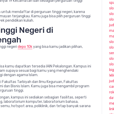
nyai 19 Kecamatan dan sebagian perguruan tinggi
sp
sl
ih untuk mendaftar di perguruan tinggi negeri, karena
slo
mayan terjangkau. Kamu juga bisa pilih perguruan tinggi
slo
ek pendidikan kuliah.
jud
nggi Negeri di
ma
ma
engah
sl
ggi negeri
depo 10k
yang bisa kamu jadikan pilihan,
sl
se
sl
slo
bisa kamu dapatkan tersedia IAIN Pekalongan. Kampus ini
bi
lam supaya sesuai bagi kamu yang menghendaki
gi dengan agama Islam.
Wi
jud
i Fakultas Tarbiyah dan Ilmu Keguruan, Fakultas
mi dan Bisnis Islam. Kamu juga bisa mengambil program
ca
rguruan tinggi.
rol
ongan, kampus ini sediakan sebagian fasilitas, seperti
da
g, laboratorium komputer, laboratorium bahasa,
me
 semu, hotspot area, poliklinik, dan tetap banyak sarana
li