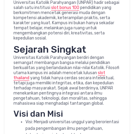
Universitas Katolik Parahyangan (UNPAR) hadir sebagai
salah satu institusi
slot bonus 100
pendidikan yang
berkomitmen mencetak generasi muda dengan
kompetensi akademik, keterampilan praktis, serta
karakter yang kuat. Kampus ini bukan hanya sekadar
tempat belajar, melainkan juga ruang untuk
mengembangkan potensi diri, kreativitas, serta
kepedulian sosial.
Sejarah Singkat
Universitas Katolik Parahyangan berdiri dengan
semangat membangun bangsa melalui pendidikan
berkualitas yang berlandaskan nilai-nilai Katolik. Filosofi
utama kampus ini adalah mencetak lulusan
slot
thailand
yang tidak hanya cerdas secara intelektual,
tetapi juga memiliki integritas, etika, dan kepedulian
terhadap masyarakat. Sejak awal berdirinya, UNPAR
menekankan pentingnya integrasi antara ilmu
pengetahuan, teknologi, dan moralitas, sehingga
mahasiswa siap menghadapi tantangan global.
Visi dan Misi
Visi: Menjadi universitas unggul yang berorientasi
pada pengembangan ilmu pengetahuan,