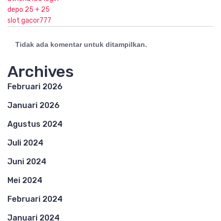
depo 25 + 25
slot gacor777
Tidak ada komentar untuk ditampilkan.
Archives
Februari 2026
Januari 2026
Agustus 2024
Juli 2024
Juni 2024
Mei 2024
Februari 2024
Januari 2024