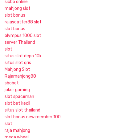
sicbo online
mahjong slot
slot bonus
rajascatter88 slot
slot bonus
olympus 1000 slot
server Thailand
slot
situs slot depo 10k
situs slot qris
Mahjong Slot
Rajamahjong88
sbobet
joker gaming
slot spaceman
slot bet kecil
situs slot thailand
slot bonus new member 100
slot
raja mahjong
mega wheel