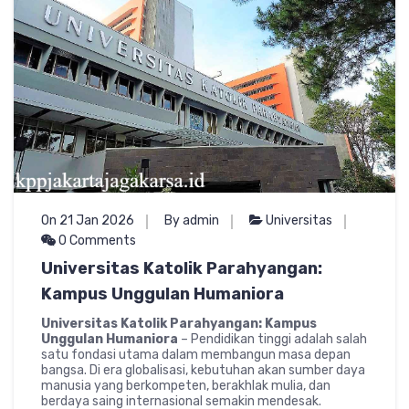
On 21 Jan 2026
By admin
Universitas
0 Comments
Universitas Katolik Parahyangan:
Kampus Unggulan Humaniora
Universitas Katolik Parahyangan: Kampus
Unggulan Humaniora
– Pendidikan tinggi adalah salah
satu fondasi utama dalam membangun masa depan
bangsa. Di era globalisasi, kebutuhan akan sumber daya
manusia yang berkompeten, berakhlak mulia, dan
berdaya saing internasional semakin mendesak.