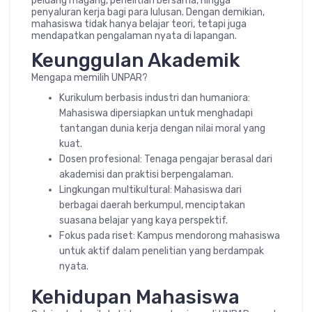
peluang magang, penelitian bersama, hingga
penyaluran kerja bagi para lulusan. Dengan demikian,
mahasiswa tidak hanya belajar teori, tetapi juga
mendapatkan pengalaman nyata di lapangan.
Keunggulan Akademik
Mengapa memilih UNPAR?
Kurikulum berbasis industri dan humaniora:
Mahasiswa dipersiapkan untuk menghadapi
tantangan dunia kerja dengan nilai moral yang
kuat.
Dosen profesional: Tenaga pengajar berasal dari
akademisi dan praktisi berpengalaman.
Lingkungan multikultural: Mahasiswa dari
berbagai daerah berkumpul, menciptakan
suasana belajar yang kaya perspektif.
Fokus pada riset: Kampus mendorong mahasiswa
untuk aktif dalam penelitian yang berdampak
nyata.
Kehidupan Mahasiswa