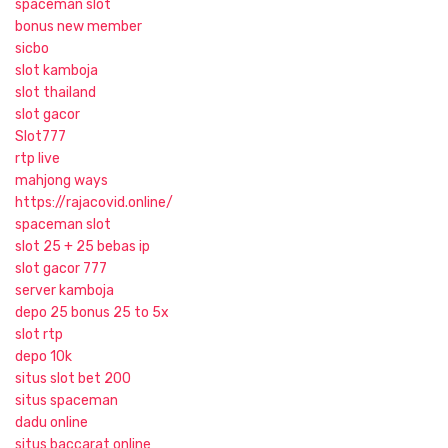
spaceman slot
bonus new member
sicbo
slot kamboja
slot thailand
slot gacor
Slot777
rtp live
mahjong ways
https://rajacovid.online/
spaceman slot
slot 25 + 25 bebas ip
slot gacor 777
server kamboja
depo 25 bonus 25 to 5x
slot rtp
depo 10k
situs slot bet 200
situs spaceman
dadu online
situs baccarat online