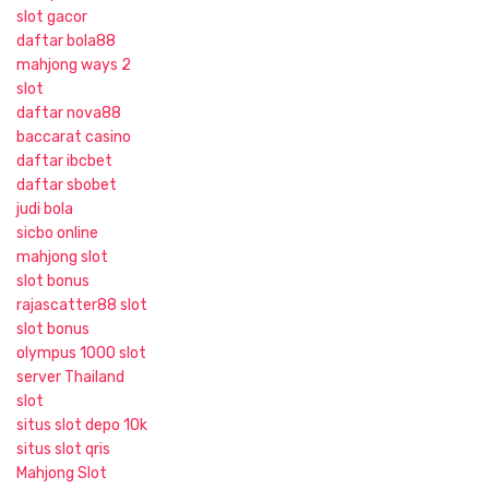
slot gacor
daftar bola88
mahjong ways 2
slot
daftar nova88
baccarat casino
daftar ibcbet
daftar sbobet
judi bola
sicbo online
mahjong slot
slot bonus
rajascatter88 slot
slot bonus
olympus 1000 slot
server Thailand
slot
situs slot depo 10k
situs slot qris
Mahjong Slot