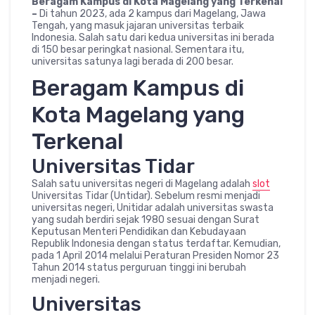
Beragam Kampus di Kota Magelang yang Terkenal
–
Di tahun 2023, ada 2 kampus dari Magelang, Jawa
Tengah, yang masuk jajaran universitas terbaik
Indonesia. Salah satu dari kedua universitas ini berada
di 150 besar peringkat nasional. Sementara itu,
universitas satunya lagi berada di 200 besar.
Beragam Kampus di
Kota Magelang yang
Terkenal
Universitas Tidar
Salah satu universitas negeri di Magelang adalah
slot
Universitas Tidar (Untidar). Sebelum resmi menjadi
universitas negeri, Unitidar adalah universitas swasta
yang sudah berdiri sejak 1980 sesuai dengan Surat
Keputusan Menteri Pendidikan dan Kebudayaan
Republik Indonesia dengan status terdaftar. Kemudian,
pada 1 April 2014 melalui Peraturan Presiden Nomor 23
Tahun 2014 status perguruan tinggi ini berubah
menjadi negeri.
Universitas