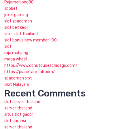
Rajamahjong88
sbobet
joker gaming
slot spaceman
slot bet kecil
situs slot thailand
slot bonus new member 100
slot
raja mahjong
mega wheel
https://www.donutdudeschicago.com/
https://pianetarettili.com/
spaceman slot
Slot Malaysia
Recent Comments
slot server thailand
server thailand
situs slot gacor
slot garansi
server thailand