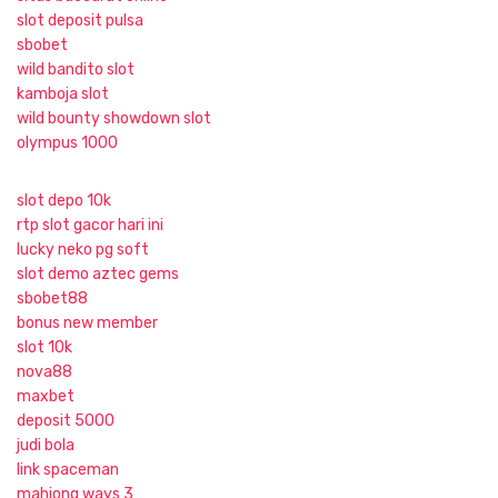
slot deposit pulsa
sbobet
wild bandito slot
kamboja slot
wild bounty showdown slot
olympus 1000
slot depo 10k
rtp slot gacor hari ini
lucky neko pg soft
slot demo aztec gems
sbobet88
bonus new member
slot 10k
nova88
maxbet
deposit 5000
judi bola
link spaceman
mahjong ways 3