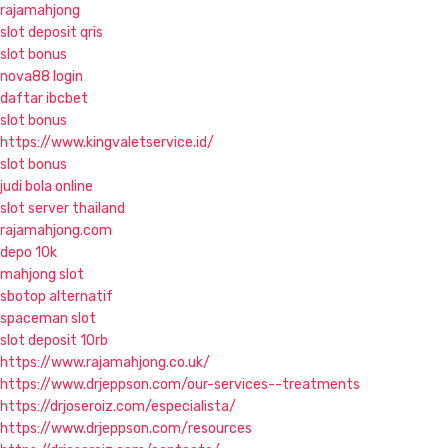
rajamahjong
slot deposit qris
slot bonus
nova88 login
daftar ibcbet
slot bonus
https://www.kingvaletservice.id/
slot bonus
judi bola online
slot server thailand
rajamahjong.com
depo 10k
mahjong slot
sbotop alternatif
spaceman slot
slot deposit 10rb
https://www.rajamahjong.co.uk/
https://www.drjeppson.com/our-services--treatments
https://drjoseroiz.com/especialista/
https://www.drjeppson.com/resources