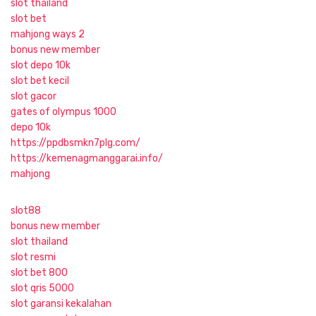
slot thailand
slot bet
mahjong ways 2
bonus new member
slot depo 10k
slot bet kecil
slot gacor
gates of olympus 1000
depo 10k
https://ppdbsmkn7plg.com/
https://kemenagmanggarai.info/
mahjong
slot88
bonus new member
slot thailand
slot resmi
slot bet 800
slot qris 5000
slot garansi kekalahan