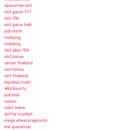
spaceman slot
slot gacor 777
slot 10k
slot gacor hoki
judi resmi
mahjong
mahjong
slot depo 10k
slot bonus
server thailand
slot bonus
slot thailand
big bass crash
Wild Bounty
judi bola
casino
rolet online
daftar maxbet
mega wheel pragmatic
link spaceman