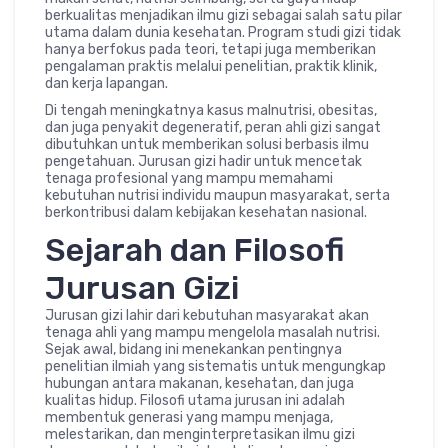
berkualitas menjadikan ilmu gizi sebagai salah satu pilar
utama dalam dunia kesehatan. Program studi gizi tidak
hanya berfokus pada teori, tetapi juga memberikan
pengalaman praktis melalui penelitian, praktik klinik,
dan kerja lapangan.
Di tengah meningkatnya kasus malnutrisi, obesitas,
dan juga penyakit degeneratif, peran ahli gizi sangat
dibutuhkan untuk memberikan solusi berbasis ilmu
pengetahuan. Jurusan gizi hadir untuk mencetak
tenaga profesional yang mampu memahami
kebutuhan nutrisi individu maupun masyarakat, serta
berkontribusi dalam kebijakan kesehatan nasional.
Sejarah dan Filosofi
Jurusan Gizi
Jurusan gizi lahir dari kebutuhan masyarakat akan
tenaga ahli yang mampu mengelola masalah nutrisi.
Sejak awal, bidang ini menekankan pentingnya
penelitian ilmiah yang sistematis untuk mengungkap
hubungan antara makanan, kesehatan, dan juga
kualitas hidup. Filosofi utama jurusan ini adalah
membentuk generasi yang mampu menjaga,
melestarikan, dan menginterpretasikan ilmu gizi