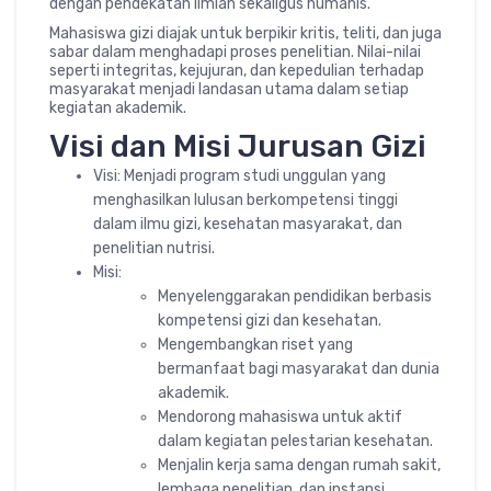
dengan pendekatan ilmiah sekaligus humanis.
Mahasiswa gizi diajak untuk berpikir kritis, teliti, dan juga
sabar dalam menghadapi proses penelitian. Nilai-nilai
seperti integritas, kejujuran, dan kepedulian terhadap
masyarakat menjadi landasan utama dalam setiap
kegiatan akademik.
Visi dan Misi Jurusan Gizi
Visi: Menjadi program studi unggulan yang
menghasilkan lulusan berkompetensi tinggi
dalam ilmu gizi, kesehatan masyarakat, dan
penelitian nutrisi.
Misi:
Menyelenggarakan pendidikan berbasis
kompetensi gizi dan kesehatan.
Mengembangkan riset yang
bermanfaat bagi masyarakat dan dunia
akademik.
Mendorong mahasiswa untuk aktif
dalam kegiatan pelestarian kesehatan.
Menjalin kerja sama dengan rumah sakit,
lembaga penelitian, dan instansi