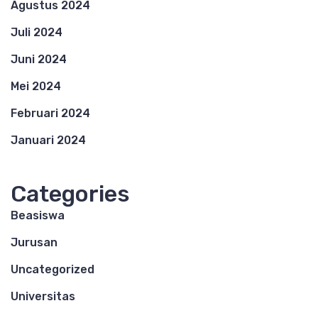
Agustus 2024
Juli 2024
Juni 2024
Mei 2024
Februari 2024
Januari 2024
Categories
Beasiswa
Jurusan
Uncategorized
Universitas