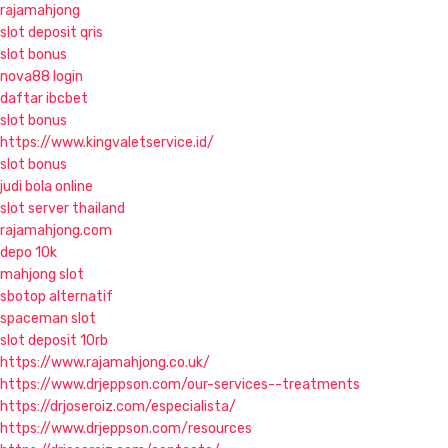
rajamahjong
slot deposit qris
slot bonus
nova88 login
daftar ibcbet
slot bonus
https://www.kingvaletservice.id/
slot bonus
judi bola online
slot server thailand
rajamahjong.com
depo 10k
mahjong slot
sbotop alternatif
spaceman slot
slot deposit 10rb
https://www.rajamahjong.co.uk/
https://www.drjeppson.com/our-services--treatments
https://drjoseroiz.com/especialista/
https://www.drjeppson.com/resources