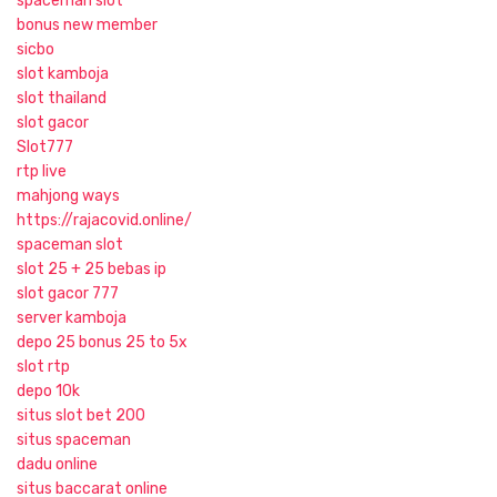
spaceman slot
bonus new member
sicbo
slot kamboja
slot thailand
slot gacor
Slot777
rtp live
mahjong ways
https://rajacovid.online/
spaceman slot
slot 25 + 25 bebas ip
slot gacor 777
server kamboja
depo 25 bonus 25 to 5x
slot rtp
depo 10k
situs slot bet 200
situs spaceman
dadu online
situs baccarat online