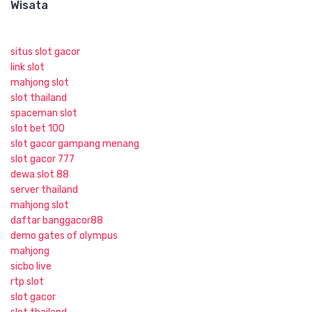
Wisata
situs slot gacor
link slot
mahjong slot
slot thailand
spaceman slot
slot bet 100
slot gacor gampang menang
slot gacor 777
dewa slot 88
server thailand
mahjong slot
daftar banggacor88
demo gates of olympus
mahjong
sicbo live
rtp slot
slot gacor