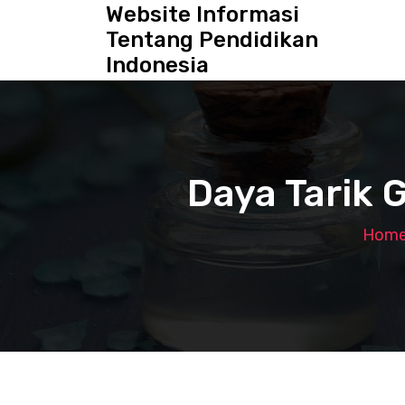
S
Website Informasi
k
Tentang Pendidikan
i
Indonesia
p
t
o
c
o
n
Daya Tarik 
t
e
n
Hom
t