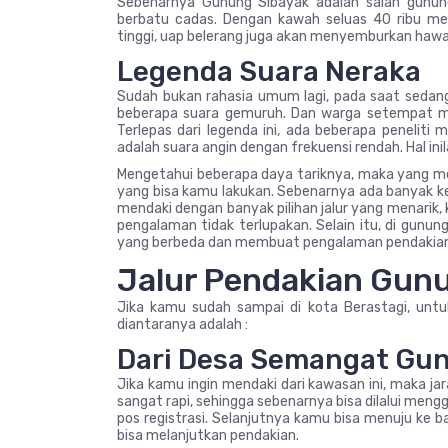
Sebenarnya Gunung Sibayak adalah salah gunung
berbatu cadas. Dengan kawah seluas 40 ribu me
tinggi, uap belerang juga akan menyemburkan hawa
Legenda Suara Neraka
Sudah bukan rahasia umum lagi, pada saat sedan
beberapa suara gemuruh. Dan warga setempat men
Terlepas dari legenda ini, ada beberapa penelit
adalah suara angin dengan frekuensi rendah. Hal in
Mengetahui beberapa daya tariknya, maka yang m
yang bisa kamu lakukan. Sebenarnya ada banyak ke
mendaki dengan banyak pilihan jalur yang menarik,
pengalaman tidak terlupakan. Selain itu, di gunu
yang berbeda dan membuat pengalaman pendakian
Jalur Pendakian Gun
Jika kamu sudah sampai di kota Berastagi, untuk
diantaranya adalah :
Dari Desa Semangat Gu
Jika kamu ingin mendaki dari kawasan ini, maka jar
sangat rapi, sehingga sebenarnya bisa dilalui me
pos registrasi. Selanjutnya kamu bisa menuju ke
bisa melanjutkan pendakian.