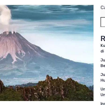
C
R
Ku
di
Ju
Be
Ju
Hu
Un
Un
In