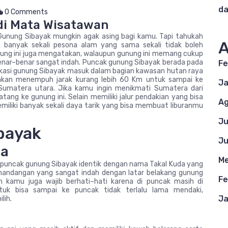
da
0 Comments
di Mata Wisatawan
Gunung Sibayak mungkin agak asing bagi kamu. Tapi tahukah
A
banyak sekali pesona alam yang sama sekali tidak boleh
nung ini juga mengatakan, walaupun gunung ini memang cukup
enar–benar sangat indah. Puncak gunung Sibayak berada pada
Fe
okasi gunung Sibayak masuk dalam bagian kawasan hutan raya
 akan menempuh jarak kurang lebih 60 Km untuk sampai ke
Ja
Sumatera utara. Jika kamu ingin menikmati Sumatera dari
tang ke gunung ini. Selain memiliki jalur pendakian yang bisa
Ag
emiliki banyak sekali daya tarik yang bisa membuat liburanmu
Ju
bayak
Ju
da
Me
 puncak gunung Sibayak identik dengan nama Takal Kuda yang
emandangan yang sangat indah dengan latar belakang gunung
Fe
n kamu juga wajib berhati–hati karena di puncak masih di
tuk bisa sampai ke puncak tidak terlalu lama mendaki,
Ja
lih.