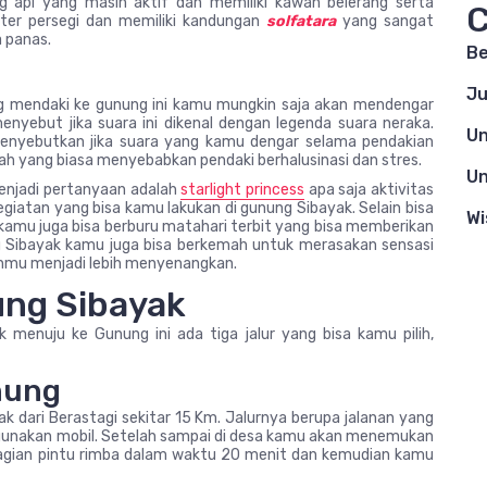
 api yang masih aktif dan memiliki kawah belerang serta
C
ter persegi dan memiliki kandungan
solfatara
yang sangat
 panas.
Be
Ju
g mendaki ke gunung ini kamu mungkin saja akan mendengar
yebut jika suara ini dikenal dengan legenda suara neraka.
Un
i menyebutkan jika suara yang kamu dengar selama pendakian
ilah yang biasa menyebabkan pendaki berhalusinasi dan stres.
Un
enjadi pertanyaan adalah
starlight princess
apa saja aktivitas
giatan yang bisa kamu lakukan di gunung Sibayak. Selain bisa
Wi
 kamu juga bisa berburu matahari terbit yang bisa memberikan
ng Sibayak kamu juga bisa berkemah untuk merasakan sensasi
mu menjadi lebih menyenangkan.
ung Sibayak
 menuju ke Gunung ini ada tiga jalur yang bisa kamu pilih,
nung
ak dari Berastagi sekitar 15 Km. Jalurnya berupa jalanan yang
nggunakan mobil. Setelah sampai di desa kamu akan menemukan
 bagian pintu rimba dalam waktu 20 menit dan kemudian kamu