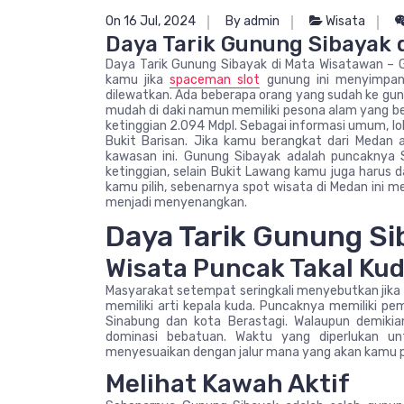
On 16 Jul, 2024
By admin
Wisata
Daya Tarik Gunung Sibayak 
Daya Tarik Gunung Sibayak di Mata Wisatawan – 
kamu jika
spaceman slot
gunung ini menyimpan 
dilewatkan. Ada beberapa orang yang sudah ke gu
mudah di daki namun memiliki pesona alam yang b
ketinggian 2.094 Mdpl. Sebagai informasi umum, l
Bukit Barisan. Jika kamu berangkat dari Medan
kawasan ini. Gunung Sibayak adalah puncaknya 
ketinggian, selain Bukit Lawang kamu juga harus da
kamu pilih, sebenarnya spot wisata di Medan ini m
menjadi menyenangkan.
Daya Tarik Gunung Si
Wisata Puncak Takal Ku
Masyarakat setempat seringkali menyebutkan jika
memiliki arti kepala kuda. Puncaknya memiliki p
Sinabung dan kota Berastagi. Walaupun demikia
dominasi bebatuan. Waktu yang diperlukan un
menyesuaikan dengan jalur mana yang akan kamu pi
Melihat Kawah Aktif