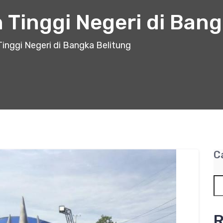
 Tinggi Negeri di Ban
Tinggi Negeri di Bangka Belitung
C
R