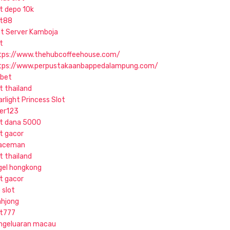
ot depo 10k
ot88
ot Server Kamboja
t
tps://www.thehubcoffeehouse.com/
tps://www.perpustakaanbappedalampung.com/
cbet
t thailand
arlight Princess Slot
ker123
ot dana 5000
ot gacor
aceman
t thailand
gel hongkong
ot gacor
 slot
hjong
ot777
ngeluaran macau