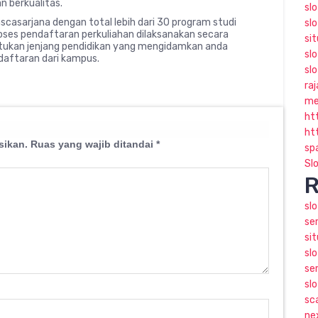
 berkualitas.
sl
casarjana dengan total lebih dari 30 program studi
slo
. Proses pendaftaran perkuliahan dilaksanakan secara
sit
tukan jenjang pendidikan yang mengidamkan anda
sl
aftaran dari kampus.
slo
ra
me
ht
ht
sikan.
Ruas yang wajib ditandai
*
sp
Sl
R
slo
se
sit
slo
se
sl
sc
ne