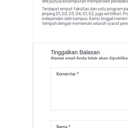
WNI punyai kesempatan memperoleh pendidikan
Terdapat empat fakultas dan satu program pas
jenjang D1, D2, D3, D4, S1, S2, juga sertifikat
independen oleh kampus. Kamu tinggal menen
tempuh dengan memenuhi seluruh syarat pend
Tinggalkan Balasan
Alamat email Anda tidak akan dipublika
Komentar
*
Nama
*