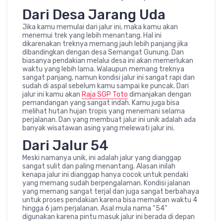
Dari Desa Jarang Uda
Jika kamu memulai dari jalur ini, maka kamu akan
menemui trek yang lebih menantang. Hal ini
dikarenakan treknya memang jauh lebih panjang jika
dibandingkan dengan desa Semangat Gunung. Dan
biasanya pendakian melalui desa ini akan memerlukan
waktu yang lebih lama. Walaupun memang treknya
sangat panjang, namun kondisi jalur ini sangat rapi dan
sudah di aspal sebelum kamu sampai ke puncak. Dari
jalur ini kamu akan
Raja SGP Toto
dimanjakan dengan
pemandangan yang sangat indah. Kamu juga bisa
melihat hutan hujan tropis yang menemani selama
perjalanan. Dan yang membuat jalur ini unik adalah ada
banyak wisatawan asing yang melewati jalur ini.
Dari Jalur 54
Meski namanya unik, ini adalah jalur yang dianggap
sangat sulit dan paling menantang. Alasan inilah
kenapa jalur ini dianggap hanya cocok untuk pendaki
yang memang sudah berpengalaman. Kondisi jalanan
yang memang sangat terjal dan juga sangat berbahaya
untuk proses pendakian karena bisa memakan waktu 4
hingga 6 jam perjalanan. Asal mula nama “54”
digunakan karena pintu masuk jalur ini berada di depan