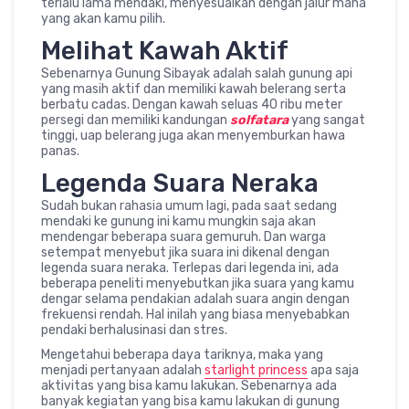
terlalu lama mendaki, menyesuaikan dengan jalur mana
yang akan kamu pilih.
Melihat Kawah Aktif
Sebenarnya Gunung Sibayak adalah salah gunung api
yang masih aktif dan memiliki kawah belerang serta
berbatu cadas. Dengan kawah seluas 40 ribu meter
persegi dan memiliki kandungan
solfatara
yang sangat
tinggi, uap belerang juga akan menyemburkan hawa
panas.
Legenda Suara Neraka
Sudah bukan rahasia umum lagi, pada saat sedang
mendaki ke gunung ini kamu mungkin saja akan
mendengar beberapa suara gemuruh. Dan warga
setempat menyebut jika suara ini dikenal dengan
legenda suara neraka. Terlepas dari legenda ini, ada
beberapa peneliti menyebutkan jika suara yang kamu
dengar selama pendakian adalah suara angin dengan
frekuensi rendah. Hal inilah yang biasa menyebabkan
pendaki berhalusinasi dan stres.
Mengetahui beberapa daya tariknya, maka yang
menjadi pertanyaan adalah
starlight princess
apa saja
aktivitas yang bisa kamu lakukan. Sebenarnya ada
banyak kegiatan yang bisa kamu lakukan di gunung