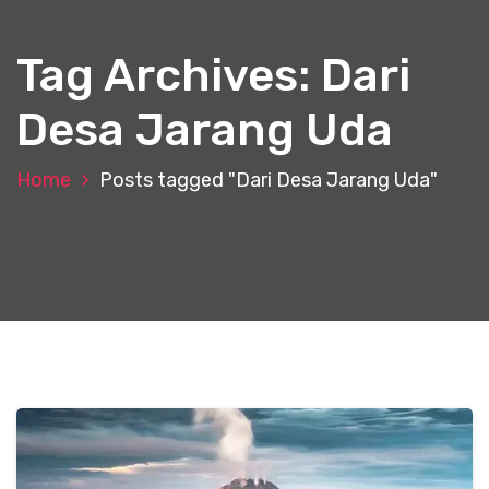
t
Tag Archives: Dari
Desa Jarang Uda
Home
Posts tagged "Dari Desa Jarang Uda"